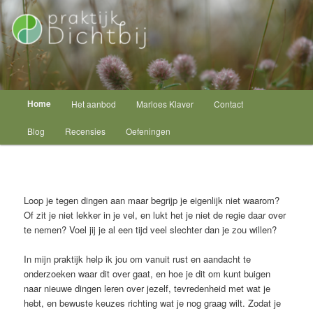
Spring
Psycholoog Schagen
naar
de
primaire
Praktijk Dichtbij
inhoud
Hoofdmenu
Home
Het aanbod
Marloes Klaver
Contact
Blog
Recensies
Oefeningen
Loop je tegen dingen aan maar begrijp je eigenlijk niet waarom?
Of zit je niet lekker in je vel, en lukt het je niet de regie daar over
te nemen? Voel jij je al een tijd veel slechter dan je zou willen?
In mijn praktijk help ik jou om vanuit rust en aandacht te
onderzoeken waar dit over gaat, en hoe je dit om kunt buigen
naar nieuwe dingen leren over jezelf, tevredenheid met wat je
hebt, en bewuste keuzes richting wat je nog graag wilt. Zodat je