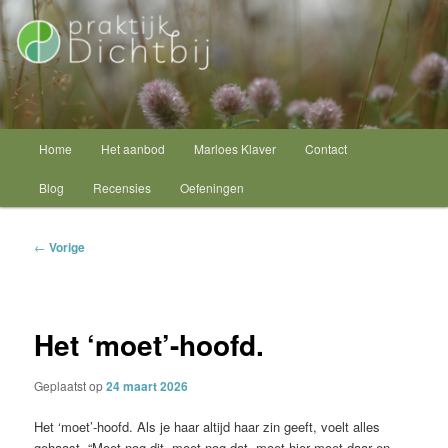
Spring
Psycholoog Schagen
naar
de
primaire
Praktijk Dichtbij
inhoud
Hoofdmenu
Home
Het aanbod
Marloes Klaver
Contact
Blog
Recensies
Oefeningen
Bericht
←
Vorige
navigatie
Het ‘moet’-hoofd.
Geplaatst op
24 maart 2026
Het ‘moet’-hoofd. Als je haar altijd haar zin geeft, voelt alles
gehaast. “Moet nog dit, moet nog dat, moet hier moet daar en