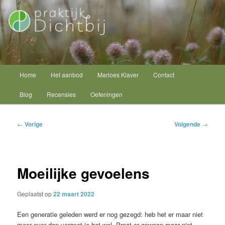
Spring
Psycholoog Schagen
naar
de
primaire
Praktijk Dichtbij
inhoud
Hoofdmenu
Home
Het aanbod
Marloes Klaver
Contact
Blog
Recensies
Oefeningen
Bericht
←
Vorige
Volgende
→
navigatie
Moeilijke gevoelens
Geplaatst op
22 maart 2022
Een generatie geleden werd er nog gezegd: heb het er maar niet
meer over dan vergeet je het wel. Praat er gewoon maar niet