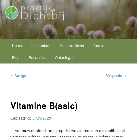
Spring
Psycholoog Schagen
naar
de
primaire
Praktijk Dichtbij
inhoud
Hoofdmenu
Home
Het aanbod
Marloes Klaver
Contact
Blog
Recensies
Oefeningen
Bericht
←
Vorige
Volgende
→
navigatie
Vitamine B(asic)
Geplaatst op
5 juni 2023
Ik vertrouw er steeds meer op dat we als mensen een zelfhelend
vernogen hebben, dat ons lichaam en systeem in balans brengt