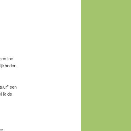
gen toe.
lijkheden,
tuur” een
l ik de
te