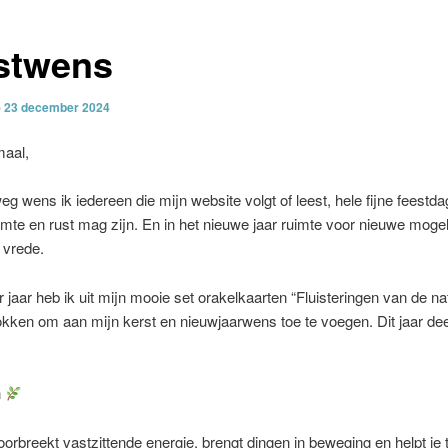
stwens
p
23 december 2024
maal,
eg wens ik iedereen die mijn website volgt of leest, hele fijne feestda
mte en rust mag zijn. En in het nieuwe jaar ruimte voor nieuwe moge
n vrede.
r jaar heb ik uit mijn mooie set orakelkaarten “Fluisteringen van de na
okken om aan mijn kerst en nieuwjaarwens toe te voegen. Dit jaar dee
n
orbreekt vastzittende energie, brengt dingen in beweging en helpt je 