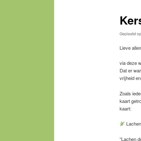
Ker
Geplaatst o
Lieve alle
via deze w
Dat er war
vrijheid e
Zoals iede
kaart getr
kaart:
Lache
“Lachen do