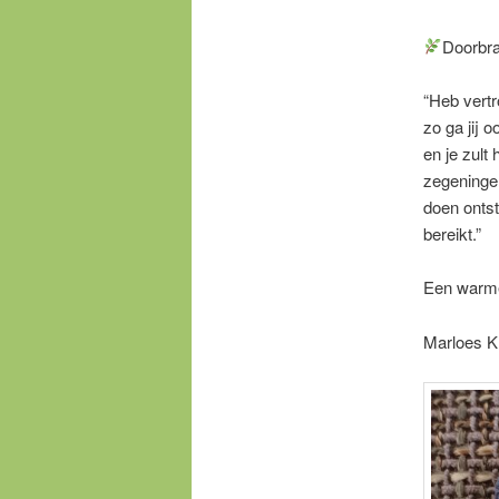
Doorbr
“Heb vertr
zo ga jij 
en je zult 
zegeningen
doen ontst
bereikt.”
Een warme
Marloes Kl