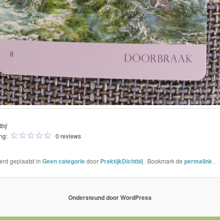
bij
ing:
0 reviews
werd geplaatst in
Geen categorie
door
PraktijkDichtbij
. Bookmark de
permalink
.
Ondersteund door WordPress