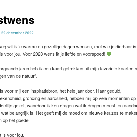
stwens
p
22 december 2022
eg wil ik je warme en gezellige dagen wensen, met wie je dierbaar is
 is voor jou. Voor 2023 wens ik je liefde en voorspoed!
orgaande jaren heb ik een kaart getrokken uit mijn favoriete kaarten-s
ngen van de natuur”.
is voor mij een inspiratiebron, het hele jaar door. Haar geduld,
rekendheid, gronding en aardsheid, hebben mij op vele momenten op
dellijn gezet, waardoor ik kon dragen wat ik dragen moest, en aanda
wat belangrijk is. Het geeft mij de moed om nieuwe keuzes te make
n op het goede.
 is voor jou.