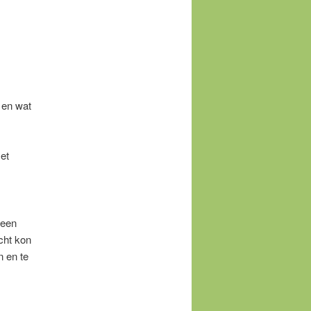
 en wat
et
 een
cht kon
n en te