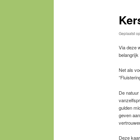
Ker
Geplaatst o
Via deze w
belangrijk
Net als vo
“Fluisteri
De natuur 
vanzelfsp
gulden mid
geven aan 
vertrouwe
Deze kaart