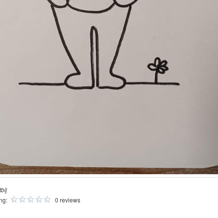
bij
ing:
0 reviews