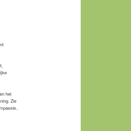
nt
t,
ijke
en het
ning. Zie
ompassie..