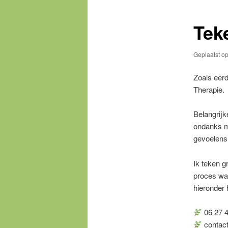
Tek
Geplaatst o
Zoals eerd
Therapie.
Belangrijk
ondanks m
gevoelens
Ik teken g
proces waa
hieronder 
06 27 
contact